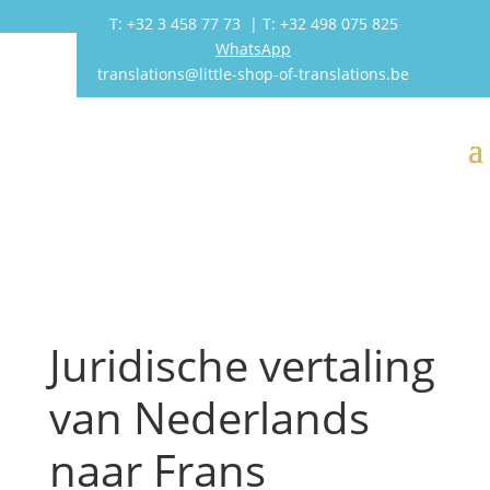
T:
+32 3 458 77 73
| T:
+32 498 075 825
WhatsApp
translations@little-shop-of-translations.be
Juridische vertaling
van Nederlands
naar Frans